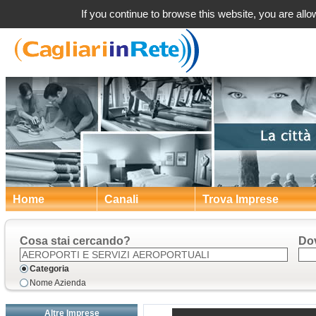
Aeroporti e s
If you continue to browse this website, you are allow
Home
Canali
Trova Imprese
Cosa stai cercando?
Do
Categoria
Nome Azienda
Altre Imprese