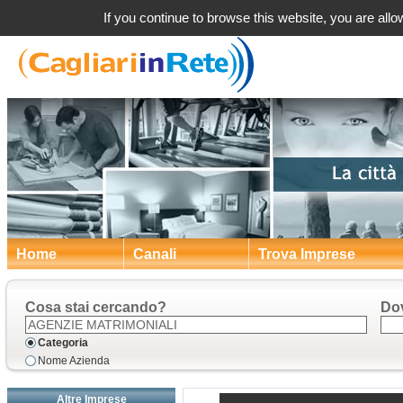
a Cagl
If you continue to browse this website, you are allow
Home
Canali
Trova Imprese
Cosa stai cercando?
Do
Categoria
Nome Azienda
Altre Imprese