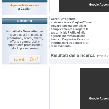
Google Adsen
Agenzie Matrimoniali
a Cagliari
Cerchi un'agenzia
Newsletter
matrimoniale a Cagliari? Vuoi
trovare l'anima gemella o
semplicemente allargare le
Iscriviti alla Newsletter
per
tue amicizie? Affidati alle
ricevere novità in merito a
agenzie matrimoniali che
promozioni, sconti, eventi,
trovi su Cagliari In Rete con
offerte commerciali e
informazioni su costi e orari
opportunità professionali
di ricevimento.
dalle Imprese presenti.
Risultati della ricerca
-
trovate
0
Google Adsen