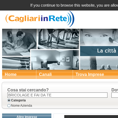
a Cagl
If you continue to browse this website, you are allow
Home
Canali
Trova Imprese
Cosa stai cercando?
Do
Categoria
Nome Azienda
Altre Imprese