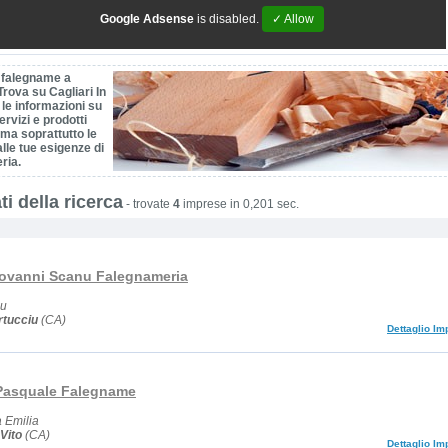
Google Adsense
is disabled.
✓ Allow
 falegname a
Trova su Cagliari In
 le informazioni su
ervizi e prodotti
, ma soprattutto le
alle tue esigenze di
ria.
ti della ricerca
-
trovate
4
imprese in 0,201 sec.
Giovanni Scanu Falegnameria
iu
rtucciu
(CA)
Dettaglio Im
Pasquale Falegname
 Emilia
Vito
(CA)
Dettaglio Im