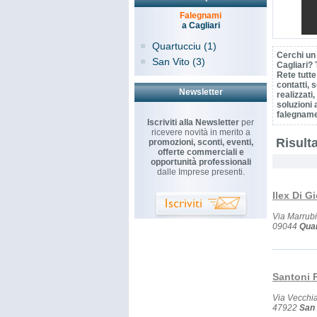
Falegnami
a Cagliari
Quartucciu (1)
Cerchi un
San Vito (3)
Cagliari? 
Rete tutte
contatti, s
Newsletter
realizzati
soluzioni 
falegname
Iscriviti alla Newsletter
per
ricevere novità in merito a
Risulta
promozioni, sconti, eventi,
offerte commerciali e
opportunità professionali
dalle Imprese presenti.
Ilex Di 
Via Marrub
09044
Qua
Santoni 
Via Vecchia
47922
San 