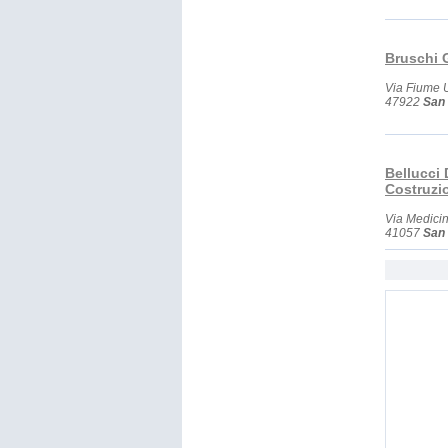
Bruschi G
Via Fiume 
47922
San 
Bellucci 
Costruzi
Via Medici
41057
San 