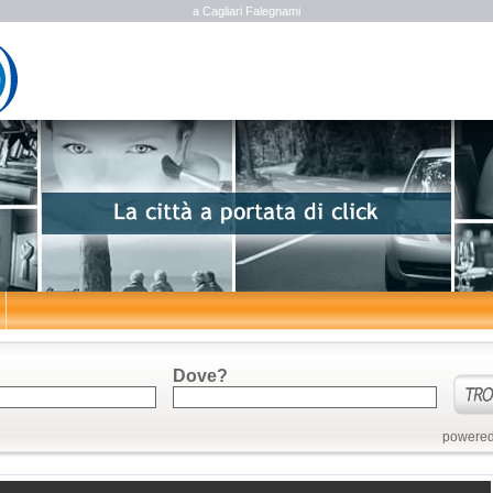
a Cagliari Falegnami
Dove?
powered