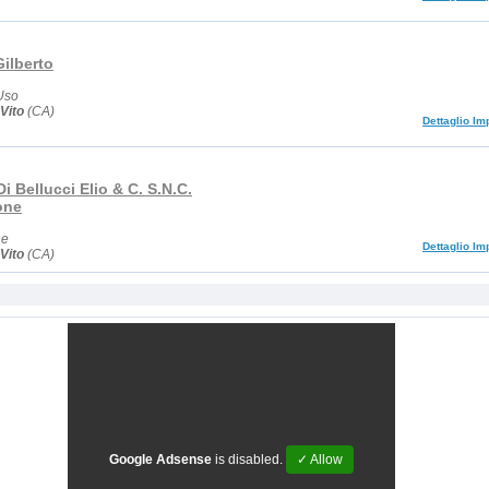
ilberto
Uso
Vito
(CA)
Dettaglio Im
Di Bellucci Elio & C. S.N.C.
one
ne
Dettaglio Im
Vito
(CA)
Google Adsense
is disabled.
✓ Allow