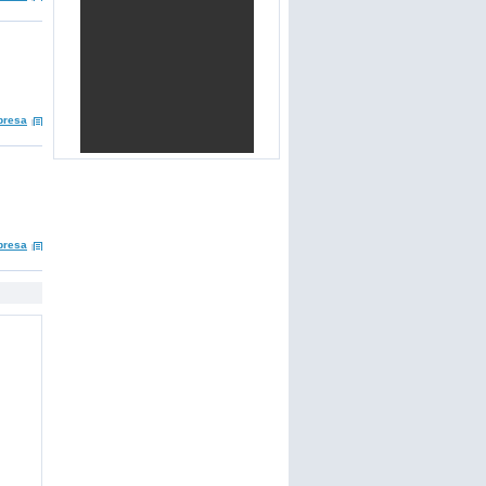
presa
presa