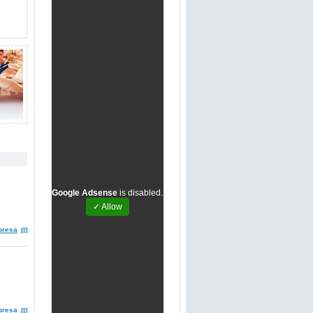
Google Adsense
is disabled.
✓ Allow
presa
presa