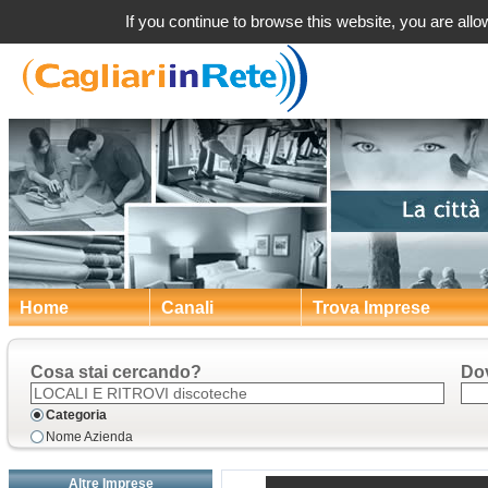
a
If you continue to browse this website, you are allow
Home
Canali
Trova Imprese
Cosa stai cercando?
Do
Categoria
Nome Azienda
Altre Imprese