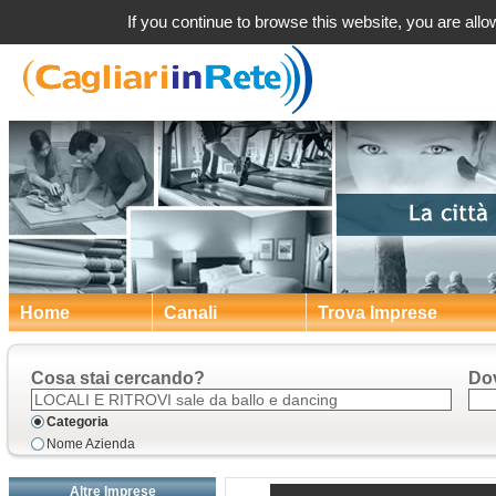
a Caglia
If you continue to browse this website, you are allow
Home
Canali
Trova Imprese
Cosa stai cercando?
Do
Categoria
Nome Azienda
Altre Imprese