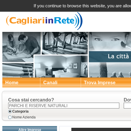
a Caglia
If you continue to browse this website, you are allow
Home
Canali
Trova Imprese
Cosa stai cercando?
Do
Categoria
Nome Azienda
Altre Imprese