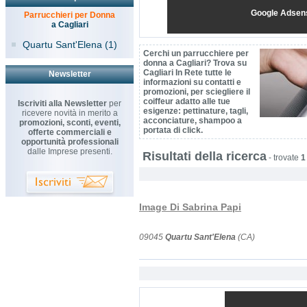
Google Adsen
Parrucchieri per Donna
a Cagliari
Quartu Sant'Elena (1)
Cerchi un parrucchiere per
donna a Cagliari? Trova su
Cagliari In Rete tutte le
Newsletter
informazioni su contatti e
promozioni, per sciegliere il
coiffeur adatto alle tue
Iscriviti alla Newsletter
per
esigenze: pettinature, tagli,
ricevere novità in merito a
acconciature, shampoo a
promozioni, sconti, eventi,
portata di click.
offerte commerciali e
opportunità professionali
dalle Imprese presenti.
Risultati della ricerca
-
trovate
1
Image Di Sabrina Papi
09045
Quartu Sant'Elena
(CA)