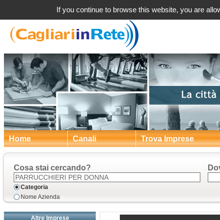
a Cagli
If you continue to browse this website, you are allow
Home
Canali
Trova Imprese
Cosa stai cercando?
Do
Categoria
Nome Azienda
Altre Imprese