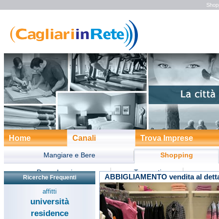
Shopp
Home
Canali
Trova Imprese
Mangiare e Bere
Shopping
Dove dormire
Trasporti
ABBIGLIAMENTO vendita al detta
Ricerche Frequenti
Divertimento
Turismo
Form
affitti
università
residence