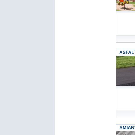
ASFALT
AMIANT