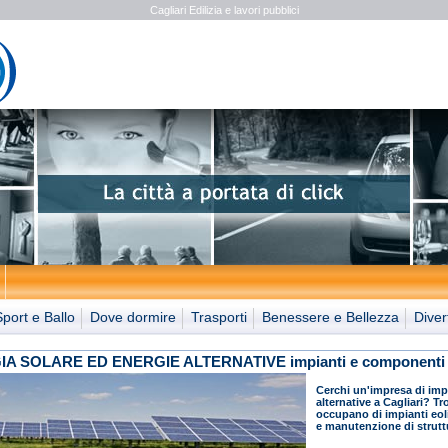
Cagliari Edilizia e lavori pubblici
Sport e Ballo
Dove dormire
Trasporti
Benessere e Bellezza
Diver
A SOLARE ED ENERGIE ALTERNATIVE impianti e componenti
Cerchi un'impresa di imp
alternative a Cagliari? Tr
occupano di impianti eolic
e manutenzione di struttu