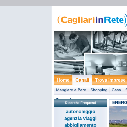
Home
Canali
Trova Imprese
Mangiare e Bere
Shopping
Casa
Formazione
ENERGI
Ricerche Frequenti
autonoleggio
agenzia viaggi
abbigliamento