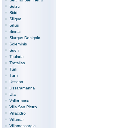
Settimo San Pietro
Setzu
Siddi
Siliqua
Silius
Sinnai
Siurgus Donigala
Soleminis
Suelli
Teulada
Tratalias
Tuili
Turri
Ussana
Ussaramanna
Uta
Vallermosa
Villa San Pietro
Villacidro
Villamar
Villamassargia