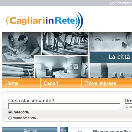
Ricerca impres
Home
Canali
Trova Imprese
Cosa stai cercando?
Do
Categoria
Nome Azienda
Comuni
Ricerca geografica