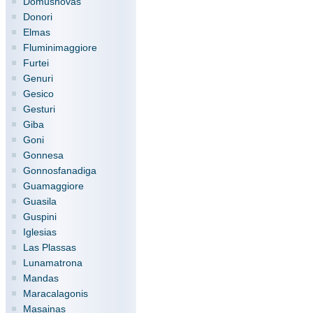
Domusnovas
Donori
Elmas
Fluminimaggiore
Furtei
Genuri
Gesico
Gesturi
Giba
Goni
Gonnesa
Gonnosfanadiga
Guamaggiore
Guasila
Guspini
Iglesias
Las Plassas
Lunamatrona
Mandas
Maracalagonis
Masainas