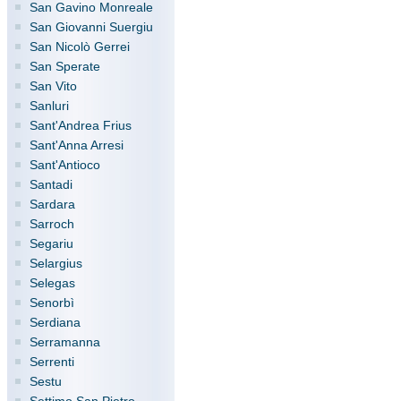
San Gavino Monreale
San Giovanni Suergiu
San Nicolò Gerrei
San Sperate
San Vito
Sanluri
Sant'Andrea Frius
Sant'Anna Arresi
Sant'Antioco
Santadi
Sardara
Sarroch
Segariu
Selargius
Selegas
Senorbì
Serdiana
Serramanna
Serrenti
Sestu