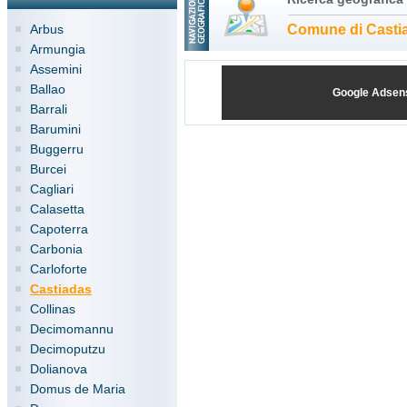
Arbus
Comune di Casti
Armungia
Assemini
Ballao
Google Adsen
Barrali
Barumini
Buggerru
Burcei
Cagliari
Calasetta
Capoterra
Carbonia
Carloforte
Castiadas
Collinas
Decimomannu
Decimoputzu
Dolianova
Domus de Maria