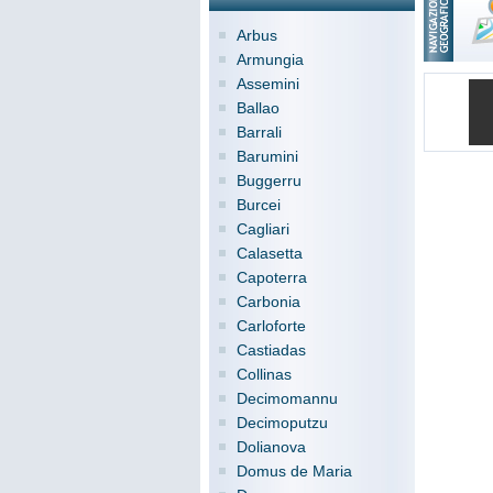
Arbus
Armungia
Assemini
Ballao
Barrali
Barumini
Buggerru
Burcei
Cagliari
Calasetta
Capoterra
Carbonia
Carloforte
Castiadas
Collinas
Decimomannu
Decimoputzu
Dolianova
Domus de Maria