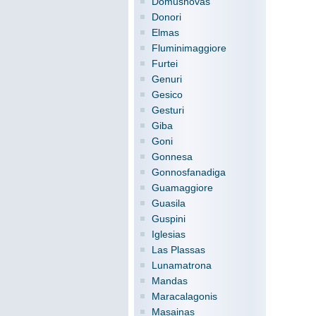
Domusnovas
Donori
Elmas
Fluminimaggiore
Furtei
Genuri
Gesico
Gesturi
Giba
Goni
Gonnesa
Gonnosfanadiga
Guamaggiore
Guasila
Guspini
Iglesias
Las Plassas
Lunamatrona
Mandas
Maracalagonis
Masainas