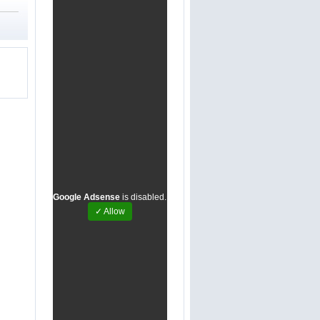
Google Adsense
is disabled.
✓ Allow