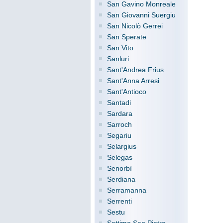
San Gavino Monreale
San Giovanni Suergiu
San Nicolò Gerrei
San Sperate
San Vito
Sanluri
Sant'Andrea Frius
Sant'Anna Arresi
Sant'Antioco
Santadi
Sardara
Sarroch
Segariu
Selargius
Selegas
Senorbì
Serdiana
Serramanna
Serrenti
Sestu