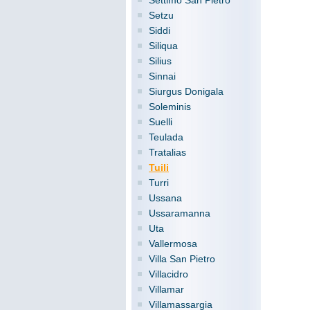
Settimo San Pietro
Setzu
Siddi
Siliqua
Silius
Sinnai
Siurgus Donigala
Soleminis
Suelli
Teulada
Tratalias
Tuili
Turri
Ussana
Ussaramanna
Uta
Vallermosa
Villa San Pietro
Villacidro
Villamar
Villamassargia