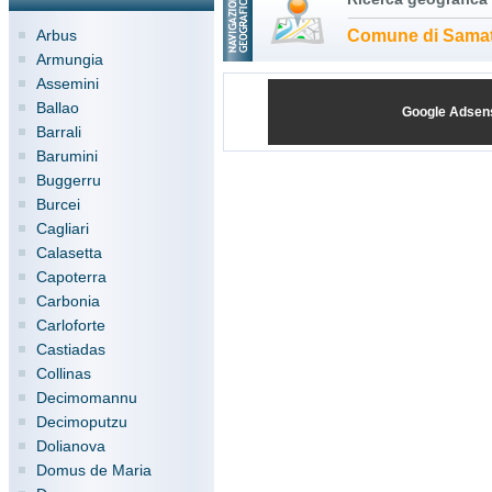
Arbus
Comune di Samat
Armungia
Assemini
Ballao
Google Adsen
Barrali
Barumini
Buggerru
Burcei
Cagliari
Calasetta
Capoterra
Carbonia
Carloforte
Castiadas
Collinas
Decimomannu
Decimoputzu
Dolianova
Domus de Maria