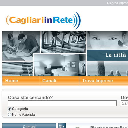
Ricerca impres
Home
Canali
Trova Imprese
Cosa stai cercando?
Do
Categoria
Nome Azienda
Comuni
Ricerca geografica