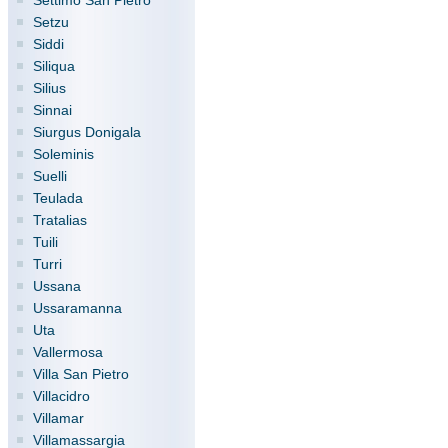
Settimo San Pietro
Setzu
Siddi
Siliqua
Silius
Sinnai
Siurgus Donigala
Soleminis
Suelli
Teulada
Tratalias
Tuili
Turri
Ussana
Ussaramanna
Uta
Vallermosa
Villa San Pietro
Villacidro
Villamar
Villamassargia