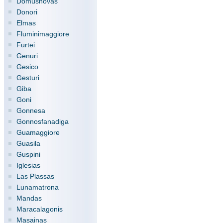
Domusnovas
Donori
Elmas
Fluminimaggiore
Furtei
Genuri
Gesico
Gesturi
Giba
Goni
Gonnesa
Gonnosfanadiga
Guamaggiore
Guasila
Guspini
Iglesias
Las Plassas
Lunamatrona
Mandas
Maracalagonis
Masainas