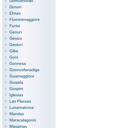
Domusnovas
Donori
Elmas
Fluminimaggiore
Furtei
Genuri
Gesico
Gesturi
Giba
Goni
Gonnesa
Gonnosfanadiga
Guamaggiore
Guasila
Guspini
Iglesias
Las Plassas
Lunamatrona
Mandas
Maracalagonis
Masainas