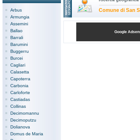
Arbus
Comune di San S
Armungia
Assemini
Ballao
Google Adsen
Barrali
Barumini
Buggerru
Burcei
Cagliari
Calasetta
Capoterra
Carbonia
Carloforte
Castiadas
Collinas
Decimomannu
Decimoputzu
Dolianova
Domus de Maria