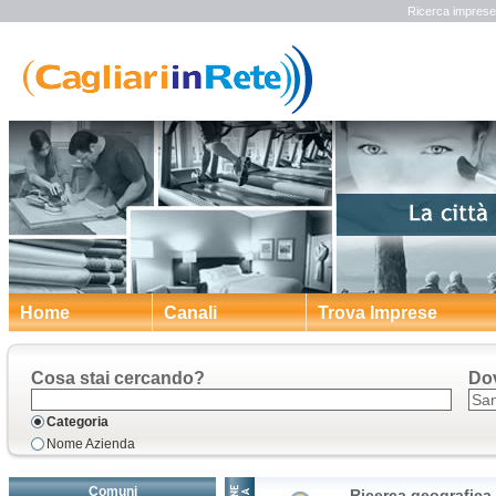
Ricerca imprese
Home
Canali
Trova Imprese
Cosa stai cercando?
Do
Categoria
Nome Azienda
Comuni
Ricerca geografica