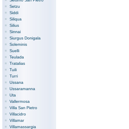
Settimo San Pietro
Setzu
Siddi
Siliqua
Silius
Sinnai
Siurgus Donigala
Soleminis
Suelli
Teulada
Tratalias
Tuili
Turri
Ussana
Ussaramanna
Uta
Vallermosa
Villa San Pietro
Villacidro
Villamar
Villamassargia