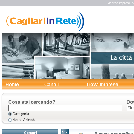
Ricerca imprese pe
Home
Canali
Trova Imprese
Cosa stai cercando?
Do
Categoria
Nome Azienda
Comuni
Ricerca geografica