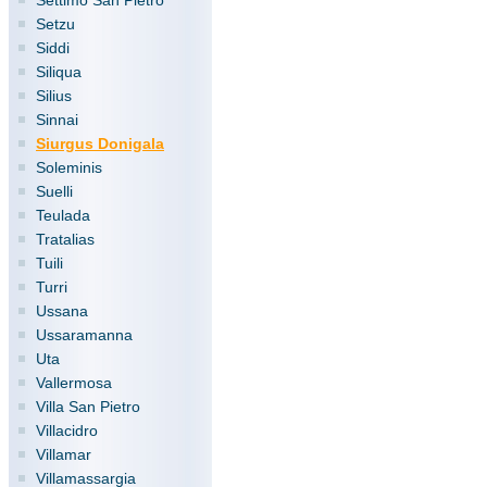
Settimo San Pietro
Setzu
Siddi
Siliqua
Silius
Sinnai
Siurgus Donigala
Soleminis
Suelli
Teulada
Tratalias
Tuili
Turri
Ussana
Ussaramanna
Uta
Vallermosa
Villa San Pietro
Villacidro
Villamar
Villamassargia