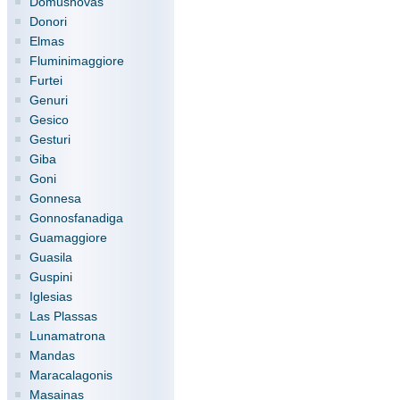
Domusnovas
Donori
Elmas
Fluminimaggiore
Furtei
Genuri
Gesico
Gesturi
Giba
Goni
Gonnesa
Gonnosfanadiga
Guamaggiore
Guasila
Guspini
Iglesias
Las Plassas
Lunamatrona
Mandas
Maracalagonis
Masainas