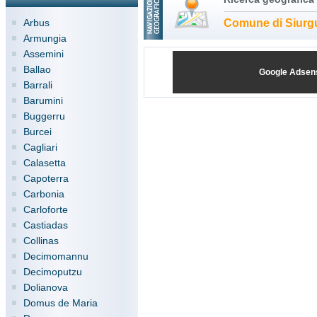
Arbus
Comune di Siurg
Armungia
Assemini
Ballao
Google Adsen
Barrali
Barumini
Buggerru
Burcei
Cagliari
Calasetta
Capoterra
Carbonia
Carloforte
Castiadas
Collinas
Decimomannu
Decimoputzu
Dolianova
Domus de Maria