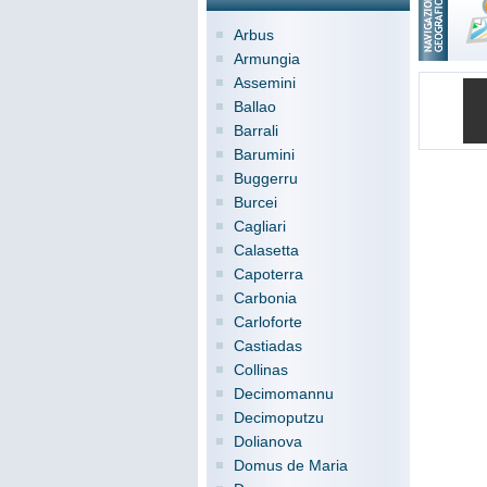
Arbus
Armungia
Assemini
Ballao
Barrali
Barumini
Buggerru
Burcei
Cagliari
Calasetta
Capoterra
Carbonia
Carloforte
Castiadas
Collinas
Decimomannu
Decimoputzu
Dolianova
Domus de Maria