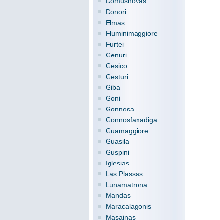
Domusnovas
Donori
Elmas
Fluminimaggiore
Furtei
Genuri
Gesico
Gesturi
Giba
Goni
Gonnesa
Gonnosfanadiga
Guamaggiore
Guasila
Guspini
Iglesias
Las Plassas
Lunamatrona
Mandas
Maracalagonis
Masainas