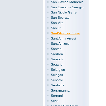
San Gavino Monreale
San Giovanni Suergiu
San Nicolò Gerrei
San Sperate
San Vito
Sanluri
Sant'Andrea Frius
Sant'Anna Arresi
Sant'Antioco
Santadi
Sardara
Sarroch
Segariu
Selargius
Selegas
Senorbì
Serdiana
Serramanna
Serrenti
Sestu