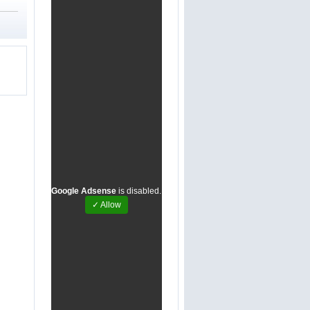
Google Adsense
is disabled.
✓ Allow