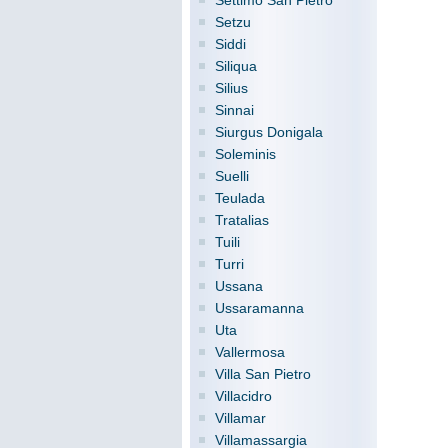
Settimo San Pietro
Setzu
Siddi
Siliqua
Silius
Sinnai
Siurgus Donigala
Soleminis
Suelli
Teulada
Tratalias
Tuili
Turri
Ussana
Ussaramanna
Uta
Vallermosa
Villa San Pietro
Villacidro
Villamar
Villamassargia