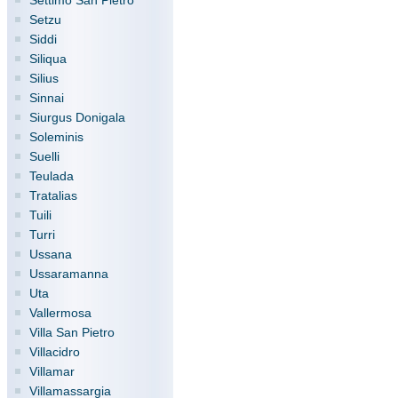
Settimo San Pietro
Setzu
Siddi
Siliqua
Silius
Sinnai
Siurgus Donigala
Soleminis
Suelli
Teulada
Tratalias
Tuili
Turri
Ussana
Ussaramanna
Uta
Vallermosa
Villa San Pietro
Villacidro
Villamar
Villamassargia