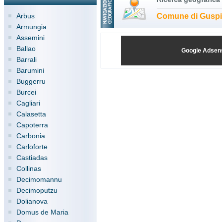
Arbus
Comune di Guspi
Armungia
Assemini
Ballao
Google Adsen
Barrali
Barumini
Buggerru
Burcei
Cagliari
Calasetta
Capoterra
Carbonia
Carloforte
Castiadas
Collinas
Decimomannu
Decimoputzu
Dolianova
Domus de Maria