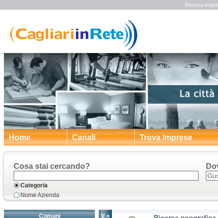
Ricerca impre
Home
Canali
Trova Imprese
Cosa stai cercando?
Do
Categoria
Nome Azienda
Comuni
Ricerca geografica