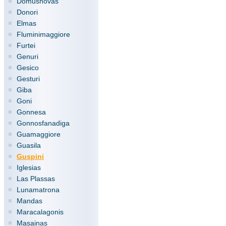
Domusnovas
Donori
Elmas
Fluminimaggiore
Furtei
Genuri
Gesico
Gesturi
Giba
Goni
Gonnesa
Gonnosfanadiga
Guamaggiore
Guasila
Guspini
Iglesias
Las Plassas
Lunamatrona
Mandas
Maracalagonis
Masainas