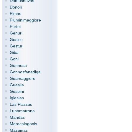
Domusnovas
Donori
Elmas
Fluminimaggiore
Furtei
Genuri
Gesico
Gesturi
Giba
Goni
Gonnesa
Gonnosfanadiga
Guamaggiore
Guasila
Guspini
Iglesias
Las Plassas
Lunamatrona
Mandas
Maracalagonis
Masainas