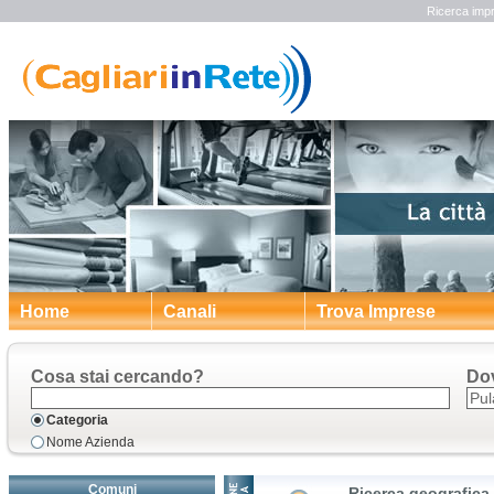
Ricerca impr
Home
Canali
Trova Imprese
Cosa stai cercando?
Do
Categoria
Nome Azienda
Comuni
Ricerca geografica