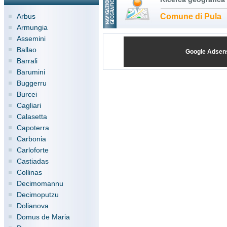
Arbus
Comune di Pula
Armungia
Assemini
Ballao
Google Adsen
Barrali
Barumini
Buggerru
Burcei
Cagliari
Calasetta
Capoterra
Carbonia
Carloforte
Castiadas
Collinas
Decimomannu
Decimoputzu
Dolianova
Domus de Maria