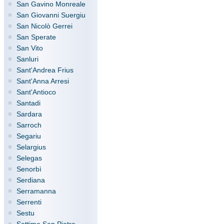
San Gavino Monreale
San Giovanni Suergiu
San Nicolò Gerrei
San Sperate
San Vito
Sanluri
Sant'Andrea Frius
Sant'Anna Arresi
Sant'Antioco
Santadi
Sardara
Sarroch
Segariu
Selargius
Selegas
Senorbì
Serdiana
Serramanna
Serrenti
Sestu