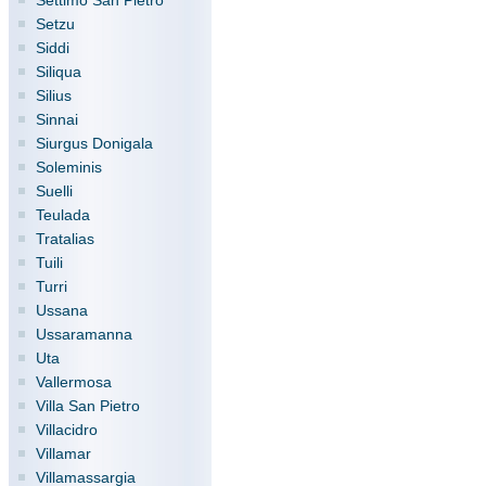
Settimo San Pietro
Setzu
Siddi
Siliqua
Silius
Sinnai
Siurgus Donigala
Soleminis
Suelli
Teulada
Tratalias
Tuili
Turri
Ussana
Ussaramanna
Uta
Vallermosa
Villa San Pietro
Villacidro
Villamar
Villamassargia