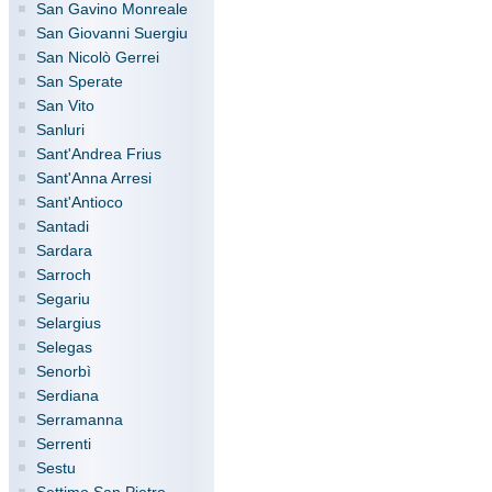
San Gavino Monreale
San Giovanni Suergiu
San Nicolò Gerrei
San Sperate
San Vito
Sanluri
Sant'Andrea Frius
Sant'Anna Arresi
Sant'Antioco
Santadi
Sardara
Sarroch
Segariu
Selargius
Selegas
Senorbì
Serdiana
Serramanna
Serrenti
Sestu