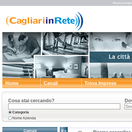
Ricerca impre
Home
Canali
Trova Imprese
Cosa stai cercando?
Do
Categoria
Nome Azienda
Comuni
Ricerca geografica