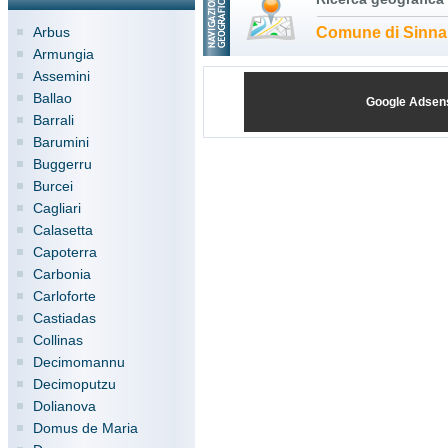
Arbus
Comune di Sinna
Armungia
Assemini
Ballao
Google Adsen
Barrali
Barumini
Buggerru
Burcei
Cagliari
Calasetta
Capoterra
Carbonia
Carloforte
Castiadas
Collinas
Decimomannu
Decimoputzu
Dolianova
Domus de Maria