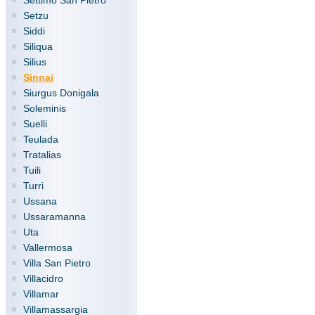
Settimo San Pietro
Setzu
Siddi
Siliqua
Silius
Sinnai
Siurgus Donigala
Soleminis
Suelli
Teulada
Tratalias
Tuili
Turri
Ussana
Ussaramanna
Uta
Vallermosa
Villa San Pietro
Villacidro
Villamar
Villamassargia