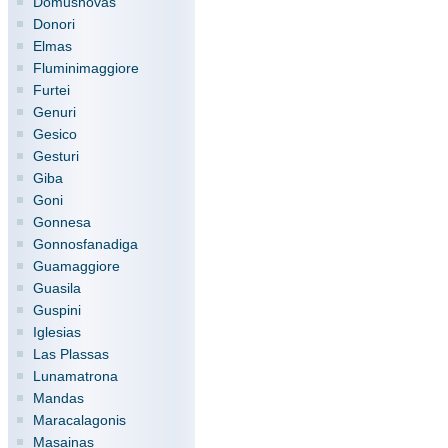
Domusnovas
Donori
Elmas
Fluminimaggiore
Furtei
Genuri
Gesico
Gesturi
Giba
Goni
Gonnesa
Gonnosfanadiga
Guamaggiore
Guasila
Guspini
Iglesias
Las Plassas
Lunamatrona
Mandas
Maracalagonis
Masainas